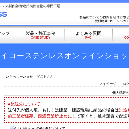
ンレス製作金物/建築装飾金物の専門工場
アップ
製品・施工事例
よくある質問
CASE STUDY
FAQ
CO
セイコーステンレスオンラインショッ
いらっしゃいませ ゲストさん
マイページ
ロ
個人情報
●配送先について
送付先が個人宅、もしくは建築・建設現場に納品の場合は
別途
施工業者様宛、西濃営業所止めに
して頂くと、通常運賃で配送