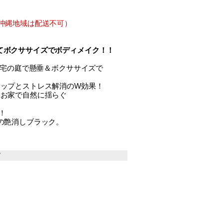
沖縄地域は配送不可）
てボクササイズでボディメイク！！
自宅の庭で懸垂＆ボクササイズで
ップとストレス解消のW効果！
お家で自然に揺らぐ
！
の艶消しブラック。
す