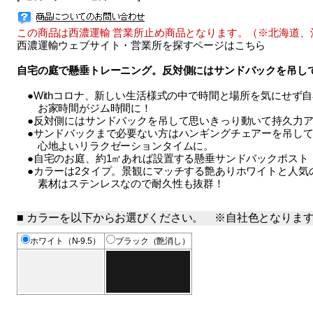
この商品は西濃運輸 営業所止め商品となります。（※北海道、
西濃運輸ウェブサイト・営業所を探すページはこちら
自宅の庭で懸垂トレーニング。反対側にはサンドバックを吊し
●Withコロナ、新しい生活様式の中で時間と場所を気にせず
お家時間がジム時間に！
●反対側にはサンドバックを吊して思いきっり動いて持久力ア
●サンドバックまで必要ない方はハンギングチェアーを吊して
心地よいリラクゼーションタイムに。
●自宅のお庭、約1㎡あれば設置する懸垂サンドバックポスト 
●カラーは2タイプ。景観にマッチする艶ありホワイトと人気
素材はステンレスなので耐久性も抜群！
カラーを以下からお選びください。 ※自社色となりま
ホワイト（N-9.5）
ブラック（艶消し）