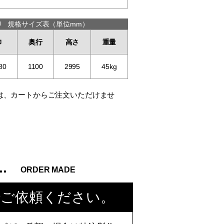
-U 規格サイズ表（単位mm）
巾
奥行
高さ
重量
80
1100
2995
45kg
は、カートからご注文いただけませ
..
ORDER MADE
でご依頼ください。