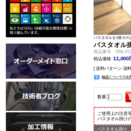
バスタオルを1枚その
バスタオル掛け
商品番号 TRK-F1
11,00
税込価格
[ 送料パターン 送料2
数量
ご使用上の注意
バスタオル掛け
バスタオル掛け T