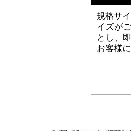
規格サ
イズが
とし、
お客様