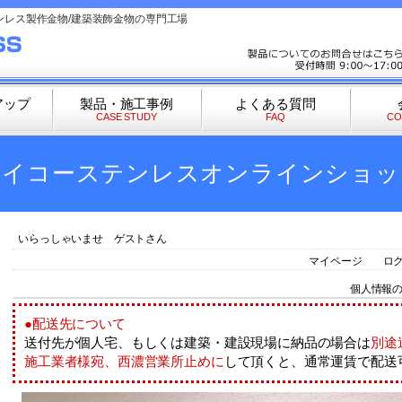
ンレス製作金物/建築装飾金物の専門工場
アップ
製品・施工事例
よくある質問
CASE STUDY
FAQ
CO
セイコーステンレスオンラインショッ
いらっしゃいませ ゲストさん
マイページ
ロ
個人情報
●配送先について
送付先が個人宅、もしくは建築・建設現場に納品の場合は
別途
施工業者様宛、西濃営業所止めに
して頂くと、通常運賃で配送