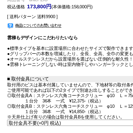
173,800円
税込価格
(本体価格:158,000円)
[ 送料パターン 送料9900 ]
雲梯もデザインにこだわりたいなら
●標準タイプを基本に設置場所に合わせたサイズで製作できま
●グリップバーの本数を増減したり、全長、全高、全巾の変更
●オールステンレスだから設置場所を選ばない圧倒的な耐久性
●雲梯トレーニングしない時は室内物干しやハンガーラックと
取付金具について
取付用のビスは基本付属していませんので、下地材等の取付条
ご使用可能であれば以下の2タイプで別途お出しすることがで
◎取付金具A：ステンレス六角コーチスクリュー φ10 Ｌ＝75
１台分 36本 一式 ¥12,375-（税込）
◎取付金具B：ステンレス六角コーチスクリュー φ10 Ｌ＝12
１台分 36本 一式 ¥14,850-（税込）
※天井仕上げ有りの場合は取付金具Bを使用してください。