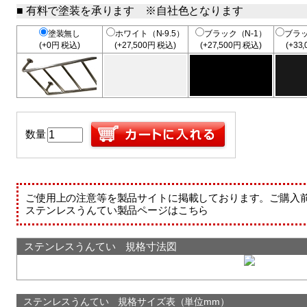
有料で塗装を承ります ※自社色となります
塗装無し
ホワイト（N-9.5）
ブラック（N-1）
ブラ
(+0円 税込)
(+27,500円 税込)
(+27,500円 税込)
(+33
数量
ご使用上の注意等を製品サイトに掲載しております。ご購入
ステンレスうんてい製品ページはこちら
ステンレスうんてい 規格寸法図
ステンレスうんてい 規格サイズ表（単位mm）