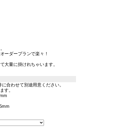
す。
もオーダープランで楽々！
！
して大量に掛けれちゃいます。
件に合わせて別途用意ください。
きます。
mm
5mm